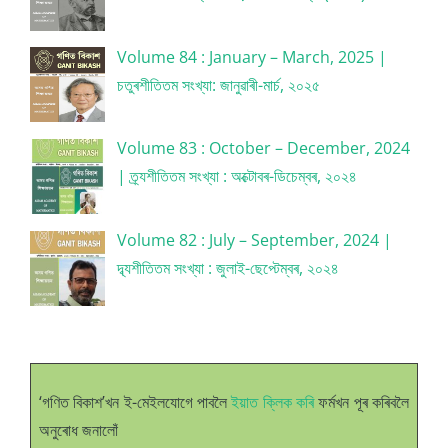
Volume 84 : January – March, 2025 |
চতুৰশীতিতম সংখ্যা: জানুৱাৰী-মাৰ্চ, ২০২৫
Volume 83 : October – December, 2024
| ত্ৰ্যশীতিতম সংখ্যা : অক্টোবৰ-ডিচেম্বৰ, ২০২৪
Volume 82 : July – September, 2024 |
দ্ব্যশীতিতম সংখ্যা : জুলাই-ছেপ্টেম্বৰ, ২০২৪
‘গণিত বিকাশ’খন ই-মেইলযোগে পাবলৈ
ইয়াত ক্লিক কৰি
ফৰ্মখন পূৰ কৰিবলৈ
অনুৰোধ জনালোঁ