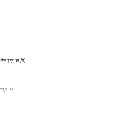
ীন চন্দ্ৰ চৌধুৰী)
 মজুমদাৰ)