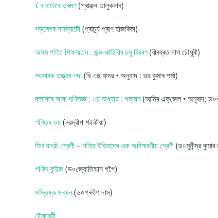
ৰ বাটেৰে ভ্ৰমণ
(প্ৰাঞ্জল তালুকদাৰ)
i
গড়বেগৰ সমস্যাটো
(প্ৰাচুৰ্য প্ৰাণ হাজৰিকা)
অসম গণিত শিক্ষায়তন : জন্ম-কাহিনীৰ চমু বিৱৰণ
(বীৰব্ৰত দাস চৌধুৰী)
সংকাৰক তত্ত্বৰ গদ’
(বি এছ যাদৱ • অনুবাদ : ভৱ কুমাৰ শৰ্মা)
কলাকাৰ আৰু গণিতজ্ঞ : ৩য় অধ্যায় : পলায়ন
(আমিৰ এক্‌জেল • অনুবাদ: ড৹ খন
গণিতৰ ভয়
(নৱদ্বীপ শইকীয়া)
ফিব’নাৎচি শ্রেণী – গণিত ইতিহাসৰ এক অবিস্মৰণীয় শ্রেণী
(ড৹ মুনীন্দ্র কুমাৰ
গণিত কুইজ
(ড৹ জ্যোতিষ্মান গগৈ)
মস্তিষ্ক মন্থন
(ড৹ প্ৰবীণ দাস)
টোকাবহী