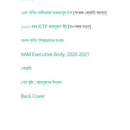
এখন গণিত অভিধানৰ অভাৱ দূৰ হ’ল
(পংকজ জ্যোতি মহন্ত)
২০২০ বৰ্ষৰ ICTP ৰামানুজন বঁটা
(ড৹ পৰমা দত্ত)
অসম গণিত শিক্ষায়তনৰ সংবাদ
AAM Executive Body, 2020-2021
গোহাৰি
শেষ পৃষ্ঠা : ৰামানুজনৰ উদ্যান
Back Cover