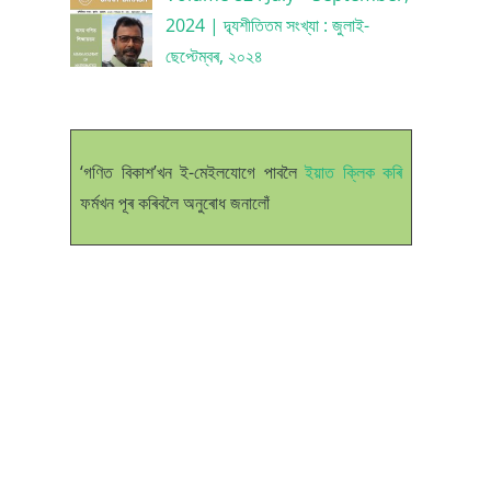
2024 | দ্ব্যশীতিতম সংখ্যা : জুলাই-
ছেপ্টেম্বৰ, ২০২৪
‘গণিত বিকাশ’খন ই-মেইলযোগে পাবলৈ
ইয়াত ক্লিক কৰি
ফৰ্মখন পূৰ কৰিবলৈ অনুৰোধ জনালোঁ